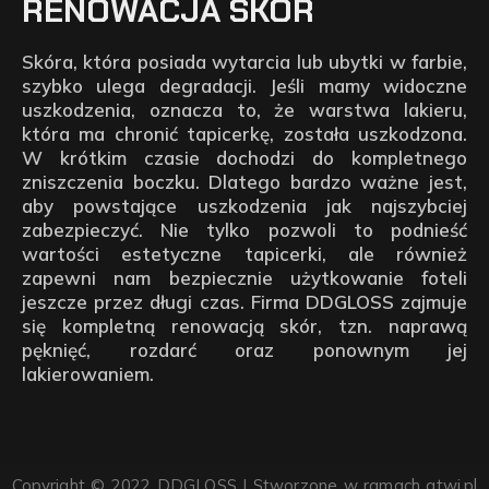
RENOWACJA SKÓR
Skóra, która posiada wytarcia lub ubytki w farbie,
szybko ulega degradacji. Jeśli mamy widoczne
uszkodzenia, oznacza to, że warstwa lakieru,
która ma chronić tapicerkę, została uszkodzona.
W krótkim czasie dochodzi do kompletnego
zniszczenia boczku. Dlatego bardzo ważne jest,
aby powstające uszkodzenia jak najszybciej
zabezpieczyć. Nie tylko pozwoli to podnieść
wartości estetyczne tapicerki, ale również
zapewni nam bezpiecznie użytkowanie foteli
jeszcze przez długi czas. Firma DDGLOSS zajmuje
się kompletną renowacją skór, tzn. naprawą
pęknięć, rozdarć oraz ponownym jej
lakierowaniem.
Copyright © 2022 DDGLOSS | Stworzone w ramach
atwi.pl