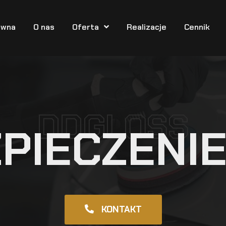
ówna
O nas
Oferta
Realizacje
Cennik
DDGLOSS
PIECZENIE
KONTAKT