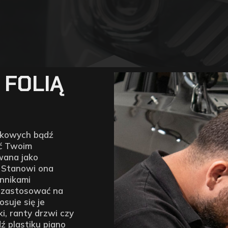
 FOLIĄ
oskowych bądź
ać Twoim
wana jako
. Stanowi ona
ynnikami
 zastosować na
suje się je
i, ranty drzwi czy
 plastiku piano